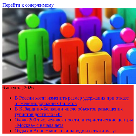
Перейти к содержимому
6 августа, 2026
В России хотят изменить размер удержания при отказе
от железнодорожных билетов
В Кабардино-Балкарии число объектов размещения
туристов достигло 645
Около 200 тыс. человек посетили туристические центры
«Москва» с начала лета
Отдых в Анапе: много ли народу и есть ли мазут