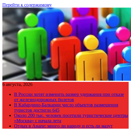
Перейти к содержимому
6 августа, 2026
В России хотят изменить размер удержания при отказе
от железнодорожных билетов
В Кабардино-Балкарии число объектов размещения
туристов достигло 645
Около 200 тыс. человек посетили туристические центры
«Москва» с начала лета
Отдых в Анапе: много ли народу и есть ли мазут