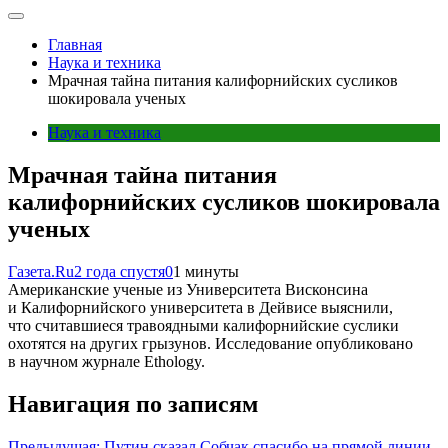
Главная
Наука и техника
Мрачная тайна питания калифорнийских сусликов
шокировала ученых
Наука и техника
Мрачная тайна питания
калифорнийских сусликов шокировала
ученых
Газета.Ru
2 года спустя
0
1 минуты
Американские ученые из Университета Висконсина
и Калифорнийского университета в Дейвисе выяснили,
что считавшиеся травоядными калифорнийские суслики
охотятся на других грызунов. Исследование опубликовано
в научном журнале Ethology.
Навигация по записям
Предыдущая:
Путин сказал Собчак спасибо на прямой линии