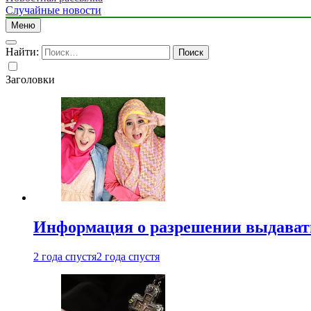
Случайные новости
Меню
Найти:
Заголовки
Информация о разрешении выдавать 
2 года спустя
2 года спустя