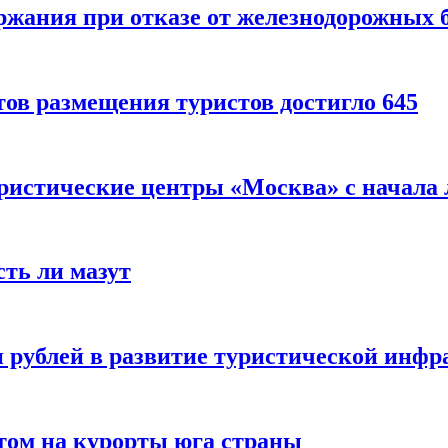
ержания при отказе от железнодорожных 
ов размещения туристов достигло 645
уристические центры «Москва» с начала 
сть ли мазут
 рублей в развитие туристической инфра
етом на курорты юга страны