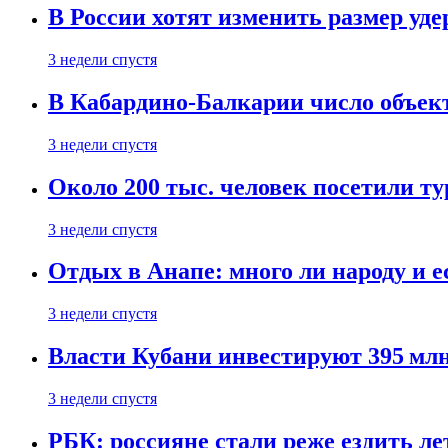
В России хотят изменить размер уд
3 недели спустя
В Кабардино-Балкарии число объект
3 недели спустя
Около 200 тыс. человек посетили т
3 недели спустя
Отдых в Анапе: много ли народу и е
3 недели спустя
Власти Кубани инвестируют 395 млн
3 недели спустя
РБК: россияне стали реже ездить л