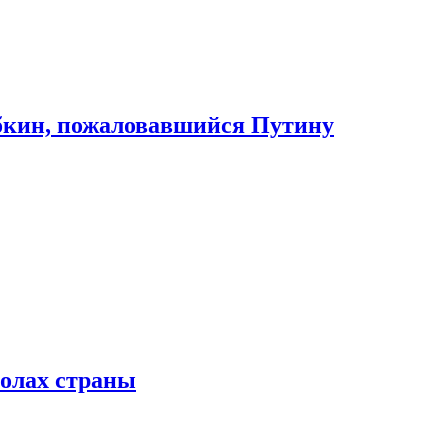
абкин, пожаловавшийся Путину
колах страны