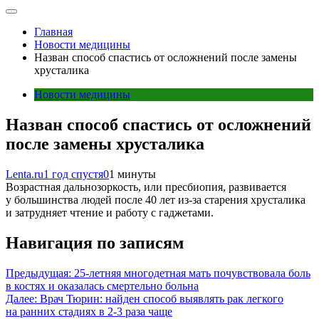
Главная
Новости медицины
Назван способ спастись от осложнений после замены
хрусталика
Новости медицины
Назван способ спастись от осложнений
после замены хрусталика
Lenta.ru
1 год спустя
0
1 минуты
Возрастная дальнозоркость, или пресбиопия, развивается
у большинства людей после 40 лет из-за старения хрусталика
и затрудняет чтение и работу с гаджетами.
Навигация по записям
Предыдущая:
25-летняя многодетная мать почувствовала боль
в костях и оказалась смертельно больна
Далее:
Врач Тюрин: найден способ выявлять рак легкого
на ранних стадиях в 2-3 раза чаще