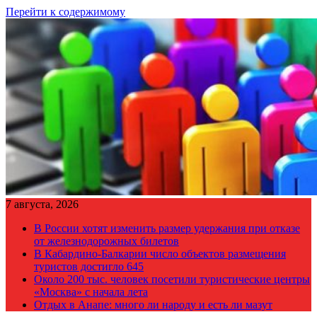
Перейти к содержимому
7 августа, 2026
В России хотят изменить размер удержания при отказе
от железнодорожных билетов
В Кабардино-Балкарии число объектов размещения
туристов достигло 645
Около 200 тыс. человек посетили туристические центры
«Москва» с начала лета
Отдых в Анапе: много ли народу и есть ли мазут