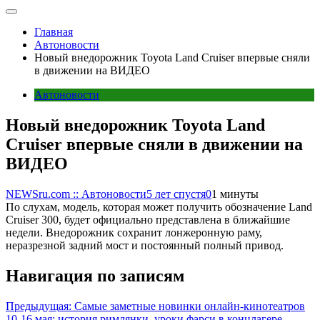
Главная
Автоновости
Новый внедорожник Toyota Land Cruiser впервые сняли
в движении на ВИДЕО
Автоновости
Новый внедорожник Toyota Land
Cruiser впервые сняли в движении на
ВИДЕО
NEWSru.com :: Автоновости
5 лет спустя
0
1 минуты
По слухам, модель, которая может получить обозначение Land
Cruiser 300, будет официально представлена в ближайшие
недели. Внедорожник сохранит лонжеронную раму,
неразрезной задний мост и постоянный полный привод.
Навигация по записям
Предыдущая:
Самые заметные новинки онлайн-кинотеатров
10-16 мая: история римлянки, уроки фарси в концлагере,