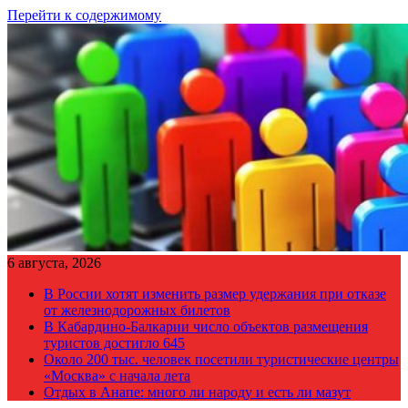
Перейти к содержимому
6 августа, 2026
В России хотят изменить размер удержания при отказе
от железнодорожных билетов
В Кабардино-Балкарии число объектов размещения
туристов достигло 645
Около 200 тыс. человек посетили туристические центры
«Москва» с начала лета
Отдых в Анапе: много ли народу и есть ли мазут