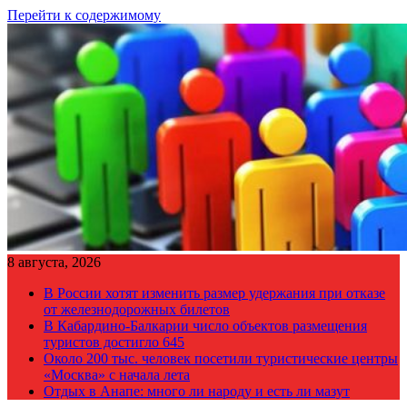
Перейти к содержимому
8 августа, 2026
В России хотят изменить размер удержания при отказе
от железнодорожных билетов
В Кабардино-Балкарии число объектов размещения
туристов достигло 645
Около 200 тыс. человек посетили туристические центры
«Москва» с начала лета
Отдых в Анапе: много ли народу и есть ли мазут