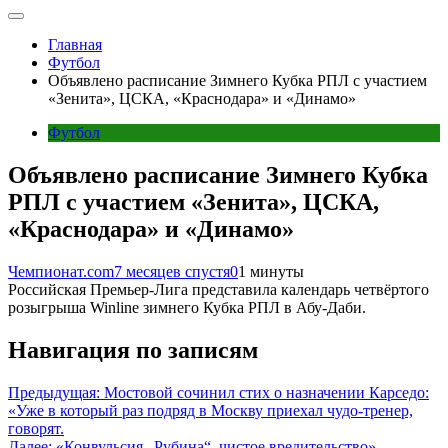
Главная
Футбол
Объявлено расписание Зимнего Кубка РПЛ с участием
«Зенита», ЦСКА, «Краснодара» и «Динамо»
Футбол
Объявлено расписание Зимнего Кубка
РПЛ с участием «Зенита», ЦСКА,
«Краснодара» и «Динамо»
Чемпионат.com
7 месяцев спустя
0
1 минуты
Российская Премьер-Лига представила календарь четвёртого
розыгрыша Winline зимнего Кубка РПЛ в Абу-Даби.
Навигация по записям
Предыдущая:
Мостовой сочинил стих о назначении Карседо:
«Уже в который раз подряд в Москву приехал чудо-тренер,
говорят.
Далее:
«Конвульсия „Рубина“, чистое вредительство».