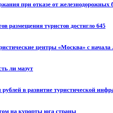
ержания при отказе от железнодорожных 
ов размещения туристов достигло 645
уристические центры «Москва» с начала 
сть ли мазут
 рублей в развитие туристической инфра
етом на курорты юга страны