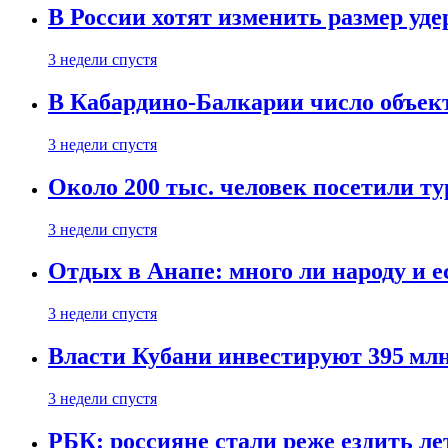
В России хотят изменить размер уд
3 недели спустя
В Кабардино-Балкарии число объект
3 недели спустя
Около 200 тыс. человек посетили т
3 недели спустя
Отдых в Анапе: много ли народу и е
3 недели спустя
Власти Кубани инвестируют 395 млн
3 недели спустя
РБК: россияне стали реже ездить л