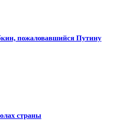
абкин, пожаловавшийся Путину
колах страны