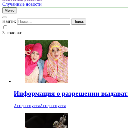
Случайные новости
Меню
Найти:
Заголовки
Информация о разрешении выдавать 
2 года спустя
2 года спустя