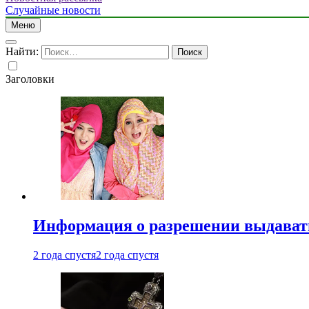
Случайные новости
Меню
Найти:
Заголовки
Информация о разрешении выдавать 
2 года спустя
2 года спустя