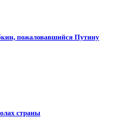
абкин, пожаловавшийся Путину
колах страны