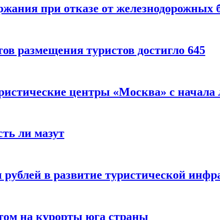
ержания при отказе от железнодорожных 
ов размещения туристов достигло 645
уристические центры «Москва» с начала 
сть ли мазут
 рублей в развитие туристической инфра
етом на курорты юга страны