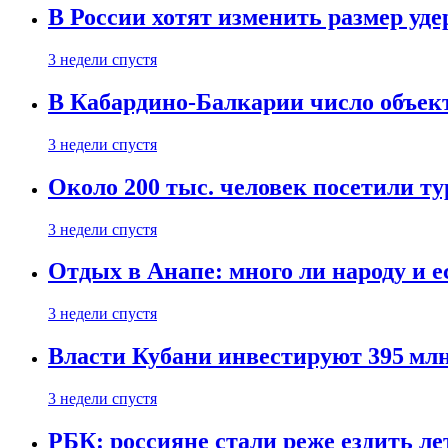
В России хотят изменить размер уд
3 недели спустя
В Кабардино-Балкарии число объект
3 недели спустя
Около 200 тыс. человек посетили т
3 недели спустя
Отдых в Анапе: много ли народу и е
3 недели спустя
Власти Кубани инвестируют 395 млн
3 недели спустя
РБК: россияне стали реже ездить л