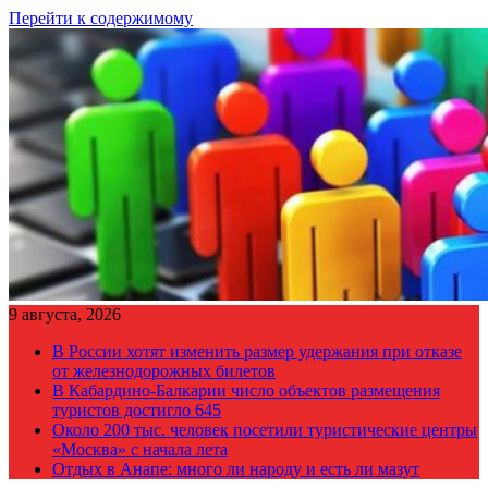
Перейти к содержимому
9 августа, 2026
В России хотят изменить размер удержания при отказе
от железнодорожных билетов
В Кабардино-Балкарии число объектов размещения
туристов достигло 645
Около 200 тыс. человек посетили туристические центры
«Москва» с начала лета
Отдых в Анапе: много ли народу и есть ли мазут