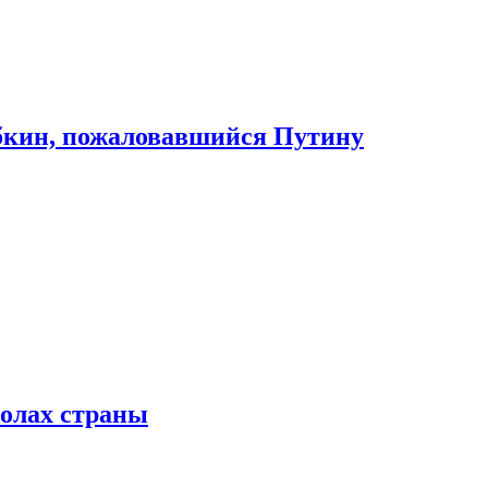
абкин, пожаловавшийся Путину
колах страны