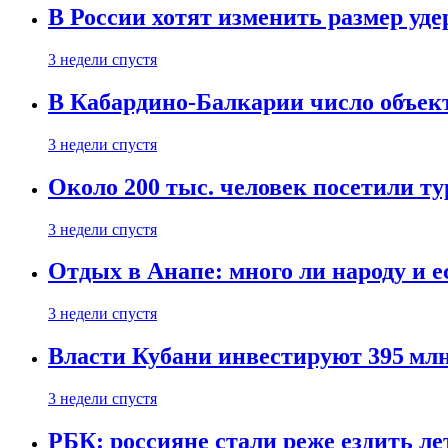
В России хотят изменить размер уд
3 недели спустя
В Кабардино-Балкарии число объект
3 недели спустя
Около 200 тыс. человек посетили т
3 недели спустя
Отдых в Анапе: много ли народу и е
3 недели спустя
Власти Кубани инвестируют 395 млн
3 недели спустя
РБК: россияне стали реже ездить л