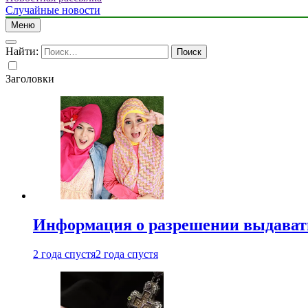
Случайные новости
Меню
Найти:
Заголовки
Информация о разрешении выдавать 
2 года спустя
2 года спустя