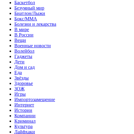
Баскетбол
Безумный мир
Биатлон/Лыжи
Бокс/MMA
Болезни и лекарства
В мире
В России
Вещи
Военные новости
Волейбол
Гаджеты
Дети
Дом и сад
Еда
Звёзды
Здоровье
ЗОЖ
Игры
Импортозамещение
Интернет
Истории
Компании
Криминал
Культура
Лайфхаки