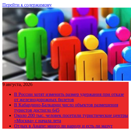
Перейти к содержимому
9 августа, 2026
В России хотят изменить размер удержания при отказе
от железнодорожных билетов
В Кабардино-Балкарии число объектов размещения
туристов достигло 645
Около 200 тыс. человек посетили туристические центры
«Москва» с начала лета
Отдых в Анапе: много ли народу и есть ли мазут