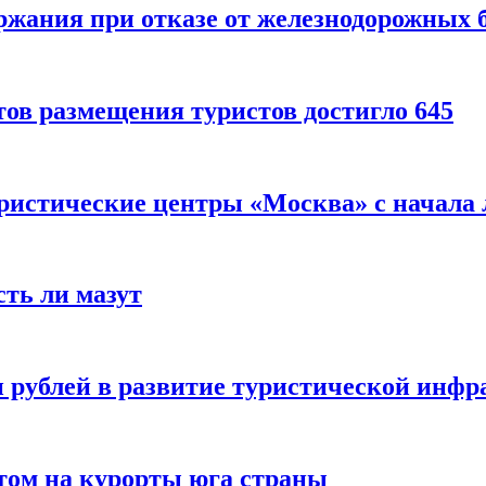
ержания при отказе от железнодорожных 
ов размещения туристов достигло 645
уристические центры «Москва» с начала 
сть ли мазут
 рублей в развитие туристической инфра
етом на курорты юга страны