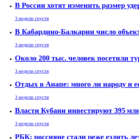
В России хотят изменить размер уд
3 недели спустя
В Кабардино-Балкарии число объект
3 недели спустя
Около 200 тыс. человек посетили т
3 недели спустя
Отдых в Анапе: много ли народу и е
3 недели спустя
Власти Кубани инвестируют 395 млн
3 недели спустя
РБК: россияне стали реже ездить л