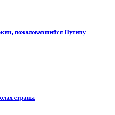
абкин, пожаловавшийся Путину
колах страны