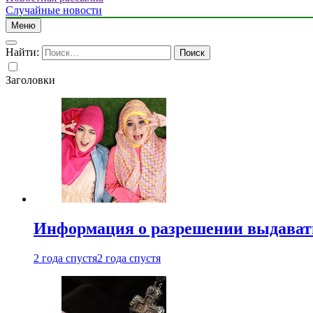
Случайные новости
Меню
Найти:
Заголовки
Информация о разрешении выдавать 
2 года спустя
2 года спустя