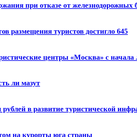
ержания при отказе от железнодорожных 
ов размещения туристов достигло 645
уристические центры «Москва» с начала 
сть ли мазут
 рублей в развитие туристической инфра
етом на курорты юга страны