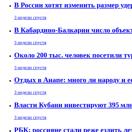
В России хотят изменить размер уд
3 недели спустя
В Кабардино-Балкарии число объект
3 недели спустя
Около 200 тыс. человек посетили т
3 недели спустя
Отдых в Анапе: много ли народу и е
3 недели спустя
Власти Кубани инвестируют 395 млн
3 недели спустя
РБК: россияне стали реже ездить л