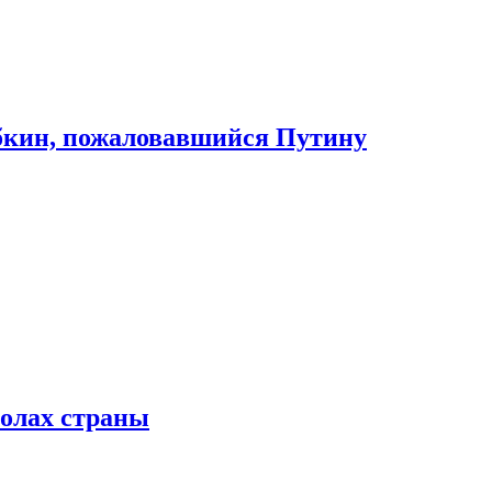
абкин, пожаловавшийся Путину
колах страны