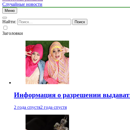
Случайные новости
Меню
Найти:
Заголовки
Информация о разрешении выдавать 
2 года спустя
2 года спустя