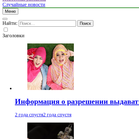
Случайные новости
Меню
Найти:
Заголовки
Информация о разрешении выдавать 
2 года спустя
2 года спустя