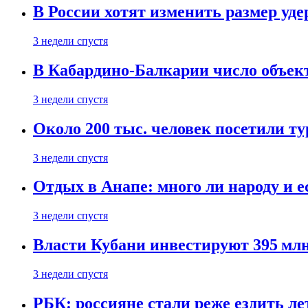
В России хотят изменить размер уд
3 недели спустя
В Кабардино-Балкарии число объект
3 недели спустя
Около 200 тыс. человек посетили т
3 недели спустя
Отдых в Анапе: много ли народу и е
3 недели спустя
Власти Кубани инвестируют 395 млн
3 недели спустя
РБК: россияне стали реже ездить л