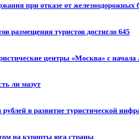
ержания при отказе от железнодорожных 
ов размещения туристов достигло 645
уристические центры «Москва» с начала 
сть ли мазут
 рублей в развитие туристической инфра
етом на курорты юга страны