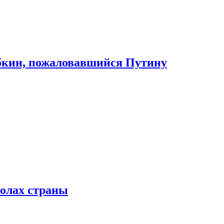
абкин, пожаловавшийся Путину
колах страны