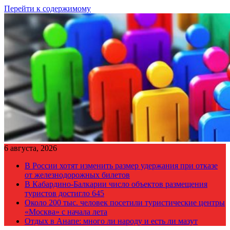
Перейти к содержимому
6 августа, 2026
В России хотят изменить размер удержания при отказе
от железнодорожных билетов
В Кабардино-Балкарии число объектов размещения
туристов достигло 645
Около 200 тыс. человек посетили туристические центры
«Москва» с начала лета
Отдых в Анапе: много ли народу и есть ли мазут