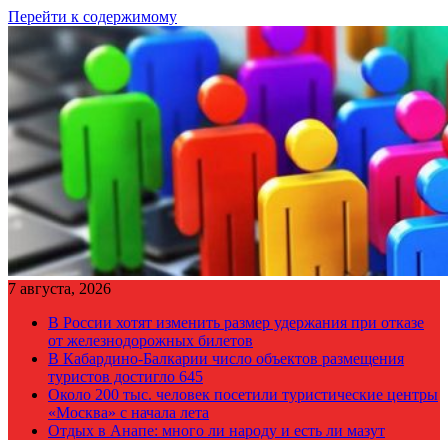
Перейти к содержимому
7 августа, 2026
В России хотят изменить размер удержания при отказе
от железнодорожных билетов
В Кабардино-Балкарии число объектов размещения
туристов достигло 645
Около 200 тыс. человек посетили туристические центры
«Москва» с начала лета
Отдых в Анапе: много ли народу и есть ли мазут