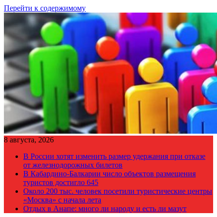
Перейти к содержимому
8 августа, 2026
В России хотят изменить размер удержания при отказе
от железнодорожных билетов
В Кабардино-Балкарии число объектов размещения
туристов достигло 645
Около 200 тыс. человек посетили туристические центры
«Москва» с начала лета
Отдых в Анапе: много ли народу и есть ли мазут