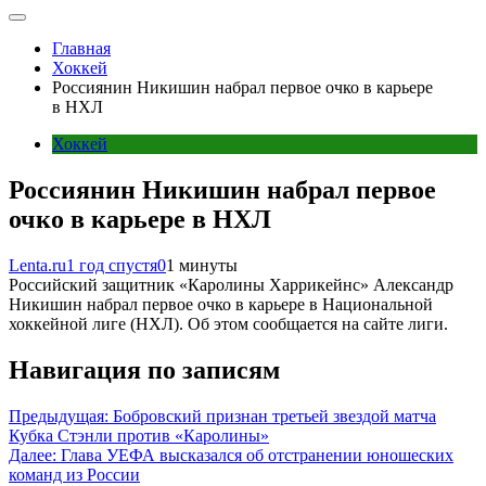
Главная
Хоккей
Россиянин Никишин набрал первое очко в карьере
в НХЛ
Хоккей
Россиянин Никишин набрал первое
очко в карьере в НХЛ
Lenta.ru
1 год спустя
0
1 минуты
Российский защитник «Каролины Харрикейнс» Александр
Никишин набрал первое очко в карьере в Национальной
хоккейной лиге (НХЛ). Об этом сообщается на сайте лиги.
Навигация по записям
Предыдущая:
Бобровский признан третьей звездой матча
Кубка Стэнли против «Каролины»
Далее:
Глава УЕФА высказался об отстранении юношеских
команд из России