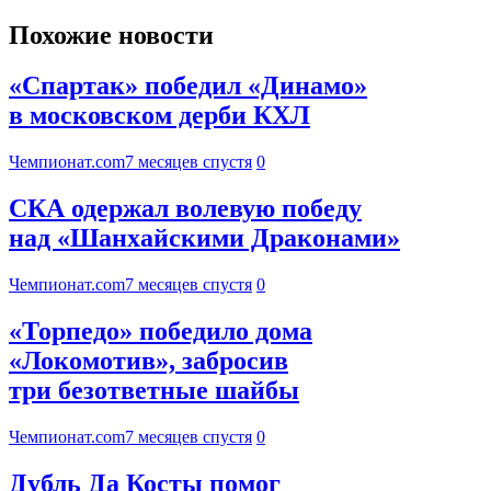
Похожие новости
«Спартак» победил «Динамо»
в московском дерби КХЛ
Чемпионат.com
7 месяцев спустя
0
СКА одержал волевую победу
над «Шанхайскими Драконами»
Чемпионат.com
7 месяцев спустя
0
«Торпедо» победило дома
«Локомотив», забросив
три безответные шайбы
Чемпионат.com
7 месяцев спустя
0
Дубль Да Косты помог