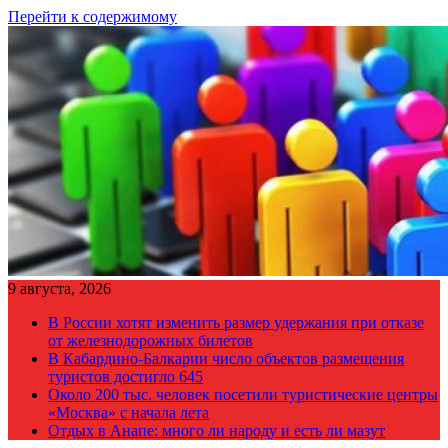
Перейти к содержимому
9 августа, 2026
В России хотят изменить размер удержания при отказе
от железнодорожных билетов
В Кабардино-Балкарии число объектов размещения
туристов достигло 645
Около 200 тыс. человек посетили туристические центры
«Москва» с начала лета
Отдых в Анапе: много ли народу и есть ли мазут