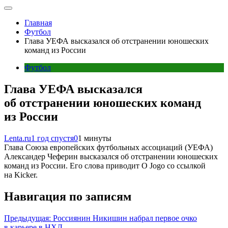
Главная
Футбол
Глава УЕФА высказался об отстранении юношеских
команд из России
Футбол
Глава УЕФА высказался
об отстранении юношеских команд
из России
Lenta.ru
1 год спустя
0
1 минуты
Глава Союза европейских футбольных ассоциаций (УЕФА)
Александер Чеферин высказался об отстранении юношеских
команд из России. Его слова приводит O Jogo со ссылкой
на Kicker.
Навигация по записям
Предыдущая:
Россиянин Никишин набрал первое очко
в карьере в НХЛ