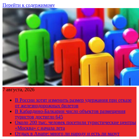
Перейти к содержимому
7 августа, 2026
В России хотят изменить размер удержания при отказе
от железнодорожных билетов
В Кабардино-Балкарии число объектов размещения
туристов достигло 645
Около 200 тыс. человек посетили туристические центры
«Москва» с начала лета
Отдых в Анапе: много ли народу и есть ли мазут