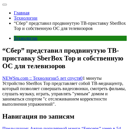
Главная
Технологии
“Сбер” представил продвинутую ТВ-приставку SberBox
Top и собственную ОС для телевизоров
Технологии
“Сбер” представил продвинутую ТВ-
приставку SberBox Top и собственную
ОС для телевизоров
NEWSru.com :: Технологии
5 лет спустя
0
1 минуты
Устройство SberBox Top представляет собой ТВ-медиацентр,
который позволяет совершать видеозвонки, смотреть фильмы,
слушать музыку, играть, управлять "умным" домом и
заниматься спортом "с отслеживанием корректности
выполнения упражнений".
Навигация по записям
Предыдущая:
Автор популярной манги “Берсерк” умер в 54