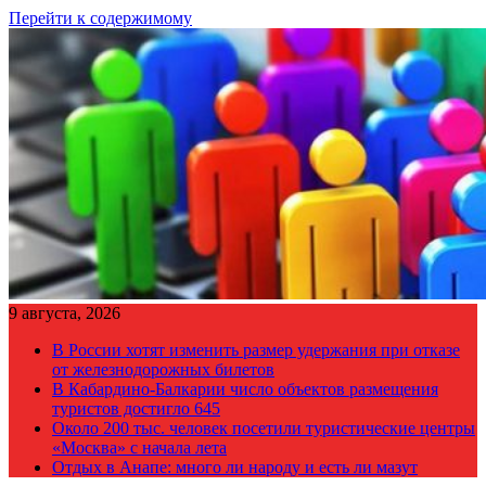
Перейти к содержимому
9 августа, 2026
В России хотят изменить размер удержания при отказе
от железнодорожных билетов
В Кабардино-Балкарии число объектов размещения
туристов достигло 645
Около 200 тыс. человек посетили туристические центры
«Москва» с начала лета
Отдых в Анапе: много ли народу и есть ли мазут