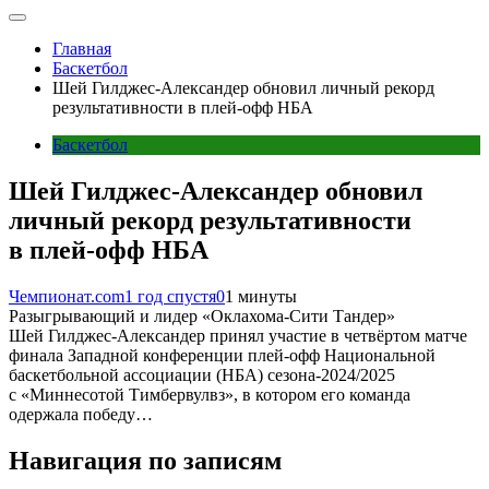
Главная
Баскетбол
Шей Гилджес-Александер обновил личный рекорд
результативности в плей-офф НБА
Баскетбол
Шей Гилджес-Александер обновил
личный рекорд результативности
в плей-офф НБА
Чемпионат.com
1 год спустя
0
1 минуты
Разыгрывающий и лидер «Оклахома-Сити Тандер»
Шей Гилджес-Александер принял участие в четвёртом матче
финала Западной конференции плей-офф Национальной
баскетбольной ассоциации (НБА) сезона-2024/2025
с «Миннесотой Тимбервулвз», в котором его команда
одержала победу…
Навигация по записям