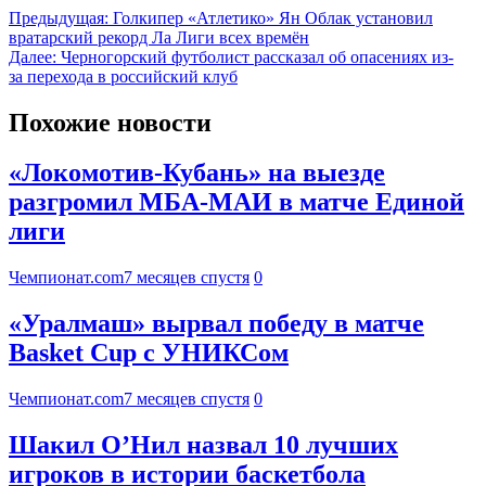
Предыдущая:
Голкипер «Атлетико» Ян Облак установил
вратарский рекорд Ла Лиги всех времён
Далее:
Черногорский футболист рассказал об опасениях из-
за перехода в российский клуб
Похожие новости
«Локомотив-Кубань» на выезде
разгромил МБА-МАИ в матче Единой
лиги
Чемпионат.com
7 месяцев спустя
0
«Уралмаш» вырвал победу в матче
Basket Cup с УНИКСом
Чемпионат.com
7 месяцев спустя
0
Шакил О’Нил назвал 10 лучших
игроков в истории баскетбола