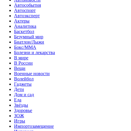
Автособытия
Автоспорт
Автоэксперт
Актеры
Аналитика
Баскетбол
Безумный мир
Биатлон/Лыжи
Бокс/MMA
Болезни и лекарства
В мире
В России
Вещи
Военные новости
Волейбол
Гаджеты
Дети
Дом и сад
Еда
Звёзды
Здоровье
ЗОЖ
Игры
Импортозамещение