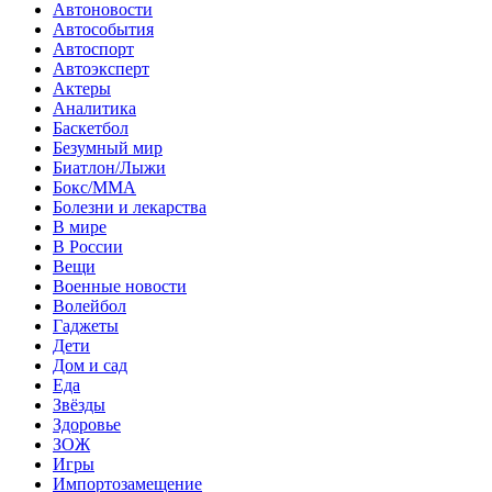
Автоновости
Автособытия
Автоспорт
Автоэксперт
Актеры
Аналитика
Баскетбол
Безумный мир
Биатлон/Лыжи
Бокс/MMA
Болезни и лекарства
В мире
В России
Вещи
Военные новости
Волейбол
Гаджеты
Дети
Дом и сад
Еда
Звёзды
Здоровье
ЗОЖ
Игры
Импортозамещение