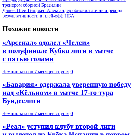
тренером сборной Бразилии
Далее:
Шей Гилджес-Александер обновил личный рекорд
результативности в плей-офф НБА
Похожие новости
«Арсенал» одолел «Челси»
в полуфинале Кубка лиги в матче
с пятью голами
Чемпионат.com
7 месяцев спустя
0
«Бавария» одержала уверенную победу
над «Кёльном» в матче 17-го тура
Бундеслиги
Чемпионат.com
7 месяцев спустя
0
«Реал» уступил клубу второй лиги
и вылетел из Кубка Испании в первом