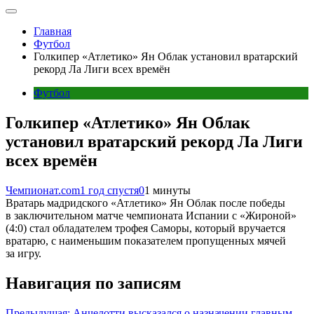
Главная
Футбол
Голкипер «Атлетико» Ян Облак установил вратарский
рекорд Ла Лиги всех времён
Футбол
Голкипер «Атлетико» Ян Облак
установил вратарский рекорд Ла Лиги
всех времён
Чемпионат.com
1 год спустя
0
1 минуты
Вратарь мадридского «Атлетико» Ян Облак после победы
в заключительном матче чемпионата Испании с «Жироной»
(4:0) стал обладателем трофея Саморы, который вручается
вратарю, с наименьшим показателем пропущенных мячей
за игру.
Навигация по записям
Предыдущая:
Анчелотти высказался о назначении главным