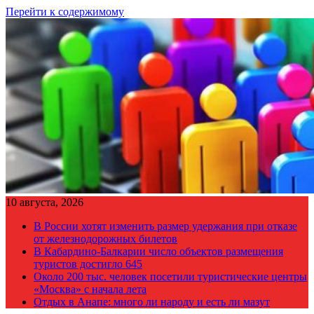
Перейти к содержимому
10 августа, 2026
В России хотят изменить размер удержания при отказе
от железнодорожных билетов
В Кабардино-Балкарии число объектов размещения
туристов достигло 645
Около 200 тыс. человек посетили туристические центры
«Москва» с начала лета
Отдых в Анапе: много ли народу и есть ли мазут