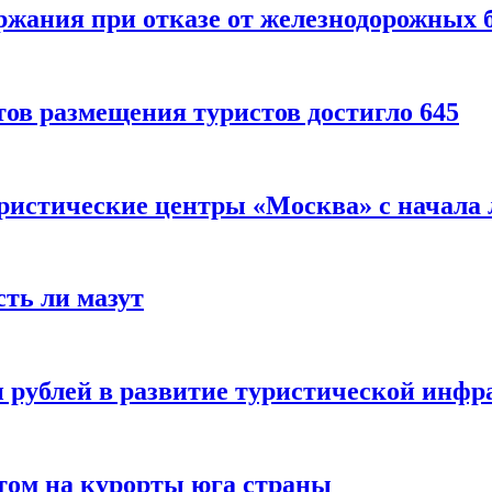
ержания при отказе от железнодорожных 
ов размещения туристов достигло 645
уристические центры «Москва» с начала 
сть ли мазут
 рублей в развитие туристической инфра
етом на курорты юга страны