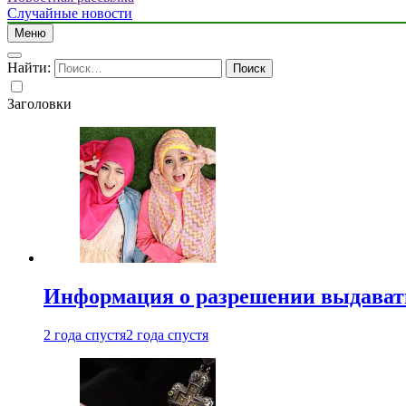
Случайные новости
Меню
Найти:
Заголовки
Информация о разрешении выдавать 
2 года спустя
2 года спустя