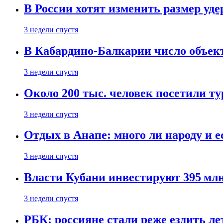
В России хотят изменить размер уд
3 недели спустя
В Кабардино-Балкарии число объект
3 недели спустя
Около 200 тыс. человек посетили т
3 недели спустя
Отдых в Анапе: много ли народу и е
3 недели спустя
Власти Кубани инвестируют 395 млн
3 недели спустя
РБК: россияне стали реже ездить л