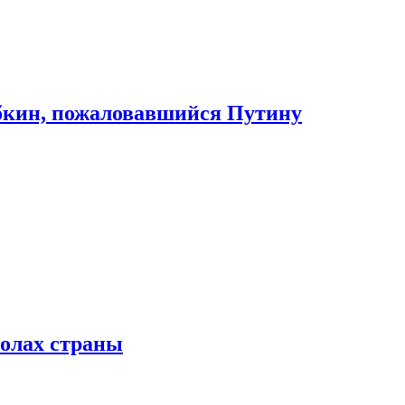
абкин, пожаловавшийся Путину
колах страны