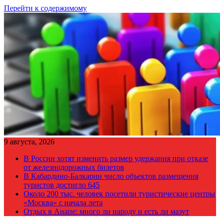
Перейти к содержимому
9 августа, 2026
В России хотят изменить размер удержания при отказе
от железнодорожных билетов
В Кабардино-Балкарии число объектов размещения
туристов достигло 645
Около 200 тыс. человек посетили туристические центры
«Москва» с начала лета
Отдых в Анапе: много ли народу и есть ли мазут