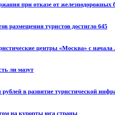
ержания при отказе от железнодорожных 
ов размещения туристов достигло 645
уристические центры «Москва» с начала 
сть ли мазут
 рублей в развитие туристической инфра
етом на курорты юга страны