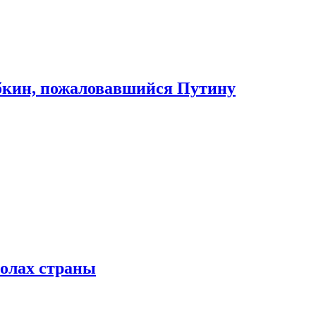
абкин, пожаловавшийся Путину
колах страны