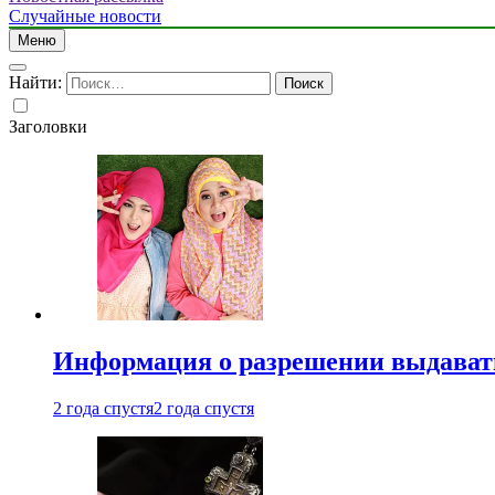
Случайные новости
Меню
Найти:
Заголовки
Информация о разрешении выдавать 
2 года спустя
2 года спустя