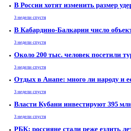
В России хотят изменить размер уд
3 недели спустя
В Кабардино-Балкарии число объект
3 недели спустя
Около 200 тыс. человек посетили т
3 недели спустя
Отдых в Анапе: много ли народу и е
3 недели спустя
Власти Кубани инвестируют 395 млн
3 недели спустя
РБК: россияне стали реже ездить л