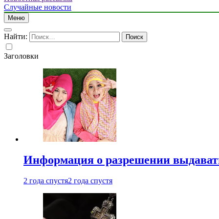
Случайные новости
Меню
Найти:
Заголовки
Информация о разрешении выдавать 
2 года спустя
2 года спустя