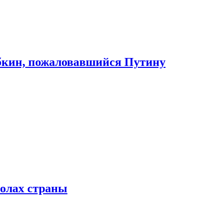
абкин, пожаловавшийся Путину
колах страны