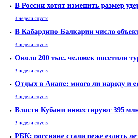
В России хотят изменить размер уд
3 недели спустя
В Кабардино-Балкарии число объект
3 недели спустя
Около 200 тыс. человек посетили т
3 недели спустя
Отдых в Анапе: много ли народу и е
3 недели спустя
Власти Кубани инвестируют 395 млн
3 недели спустя
РБК: россияне стали реже ездить л