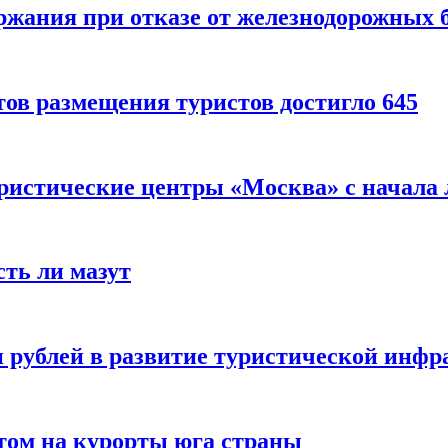
ержания при отказе от железнодорожных 
ов размещения туристов достигло 645
уристические центры «Москва» с начала 
сть ли мазут
 рублей в развитие туристической инфра
етом на курорты юга страны