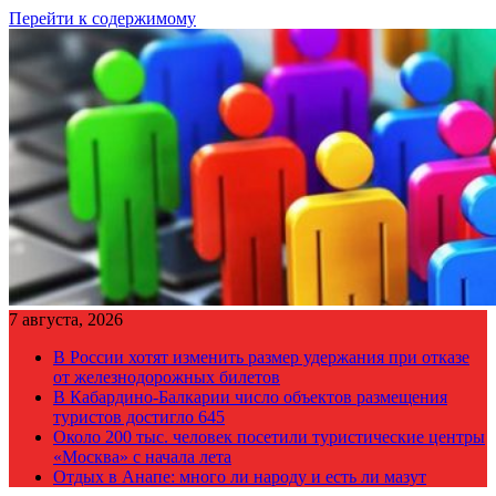
Перейти к содержимому
7 августа, 2026
В России хотят изменить размер удержания при отказе
от железнодорожных билетов
В Кабардино-Балкарии число объектов размещения
туристов достигло 645
Около 200 тыс. человек посетили туристические центры
«Москва» с начала лета
Отдых в Анапе: много ли народу и есть ли мазут