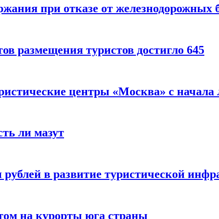
ержания при отказе от железнодорожных 
ов размещения туристов достигло 645
уристические центры «Москва» с начала 
сть ли мазут
 рублей в развитие туристической инфра
етом на курорты юга страны