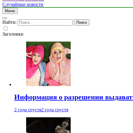
Случайные новости
Меню
Найти:
Заголовки
Информация о разрешении выдавать 
2 года спустя
2 года спустя