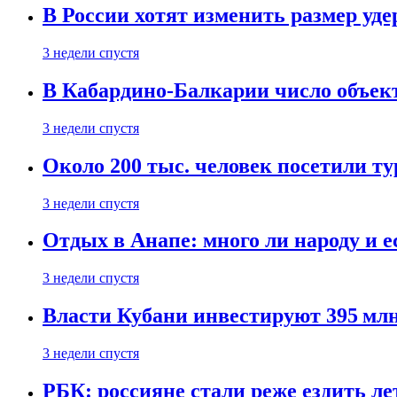
В России хотят изменить размер уд
3 недели спустя
В Кабардино-Балкарии число объект
3 недели спустя
Около 200 тыс. человек посетили т
3 недели спустя
Отдых в Анапе: много ли народу и е
3 недели спустя
Власти Кубани инвестируют 395 млн
3 недели спустя
РБК: россияне стали реже ездить л