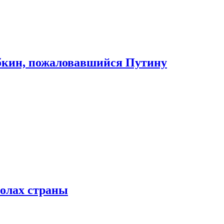
абкин, пожаловавшийся Путину
колах страны