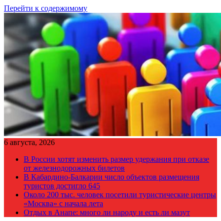
Перейти к содержимому
6 августа, 2026
В России хотят изменить размер удержания при отказе
от железнодорожных билетов
В Кабардино-Балкарии число объектов размещения
туристов достигло 645
Около 200 тыс. человек посетили туристические центры
«Москва» с начала лета
Отдых в Анапе: много ли народу и есть ли мазут