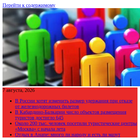
Перейти к содержимому
7 августа, 2026
В России хотят изменить размер удержания при отказе
от железнодорожных билетов
В Кабардино-Балкарии число объектов размещения
туристов достигло 645
Около 200 тыс. человек посетили туристические центры
«Москва» с начала лета
Отдых в Анапе: много ли народу и есть ли мазут