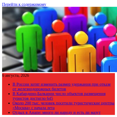
Перейти к содержимому
6 августа, 2026
В России хотят изменить размер удержания при отказе
от железнодорожных билетов
В Кабардино-Балкарии число объектов размещения
туристов достигло 645
Около 200 тыс. человек посетили туристические центры
«Москва» с начала лета
Отдых в Анапе: много ли народу и есть ли мазут