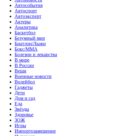
Автособытия
Автоспорт
Автоэксперт
Актеры
Аналитика
Баскетбол
Безумный мир
Биатлон/Лыжи
Бокс/MMA
Болезни и лекарства
В мире
В России
Вещи
Военные новости
Волейбол
Гаджеты
Дети
Дом и сад
Еда
Звёзды
Здоровье
ЗОЖ
Игры
Импортозамещение