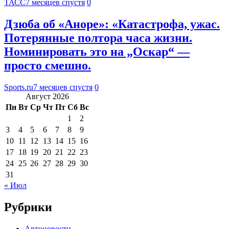
ТАСС
7 месяцев спустя
0
Дзюба об «Аноре»: «Катастрофа, ужас.
Потерянные полтора часа жизни.
Номинировать это на „Оскар“ —
просто смешно.
Sports.ru
7 месяцев спустя
0
Август 2026
Пн
Вт
Ср
Чт
Пт
Сб
Вс
1
2
3
4
5
6
7
8
9
10
11
12
13
14
15
16
17
18
19
20
21
22
23
24
25
26
27
28
29
30
31
« Июл
Рубрики
Автоновости