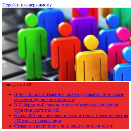
Перейти к содержимому
6 августа, 2026
В России хотят изменить размер удержания при отказе
от железнодорожных билетов
В Кабардино-Балкарии число объектов размещения
туристов достигло 645
Около 200 тыс. человек посетили туристические центры
«Москва» с начала лета
Отдых в Анапе: много ли народу и есть ли мазут