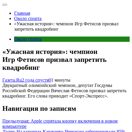
Главная
Около спорта
«Ужасная история»: чемпион Игр Фетисов призвал
запретить квадробинг
Около спорта
«Ужасная история»: чемпион
Игр Фетисов призвал запретить
квадробинг
Газета.Ru
2 года спустя
0
1 минуты
Двукратный олимпийский чемпион, депутат Госдумы
Российской Федерации Вячеслав Фетисов призвал запретить
квадробинг. Его слова приводит «Спорт-Экспресс».
Навигация по записям
Предыдущая:
Apple спрятала кнопку включения в новом
компьютере
Далее:
На курортах Карачаево-Черкесии забронировали 85%