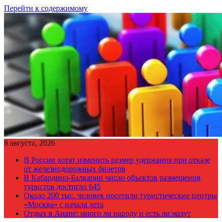
Перейти к содержимому
8 августа, 2026
В России хотят изменить размер удержания при отказе
от железнодорожных билетов
В Кабардино-Балкарии число объектов размещения
туристов достигло 645
Около 200 тыс. человек посетили туристические центры
«Москва» с начала лета
Отдых в Анапе: много ли народу и есть ли мазут