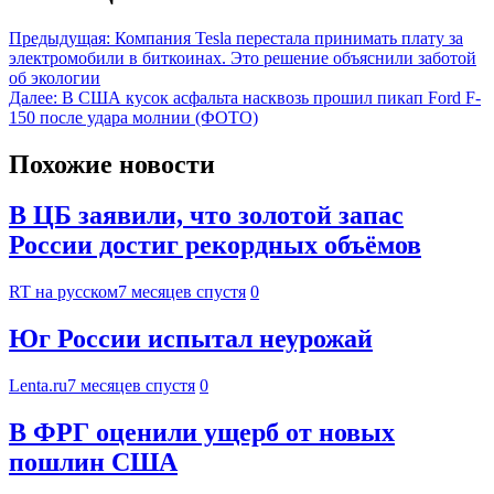
Предыдущая:
Компания Tesla перестала принимать плату за
электромобили в биткоинах. Это решение объяснили заботой
об экологии
Далее:
В США кусок асфальта насквозь прошил пикап Ford F-
150 после удара молнии (ФОТО)
Похожие новости
В ЦБ заявили, что золотой запас
России достиг рекордных объёмов
RT на русском
7 месяцев спустя
0
Юг России испытал неурожай
Lenta.ru
7 месяцев спустя
0
В ФРГ оценили ущерб от новых
пошлин США