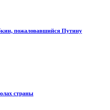
абкин, пожаловавшийся Путину
колах страны