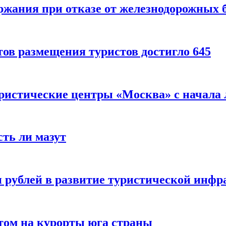
ержания при отказе от железнодорожных 
ов размещения туристов достигло 645
уристические центры «Москва» с начала 
сть ли мазут
 рублей в развитие туристической инфра
етом на курорты юга страны