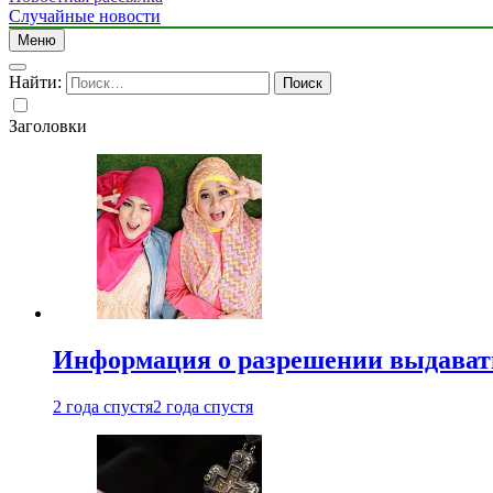
Случайные новости
Меню
Найти:
Заголовки
Информация о разрешении выдавать 
2 года спустя
2 года спустя