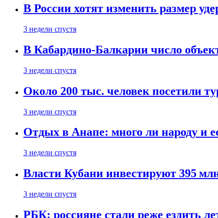
В России хотят изменить размер уд
3 недели спустя
В Кабардино-Балкарии число объект
3 недели спустя
Около 200 тыс. человек посетили т
3 недели спустя
Отдых в Анапе: много ли народу и е
3 недели спустя
Власти Кубани инвестируют 395 млн
3 недели спустя
РБК: россияне стали реже ездить л