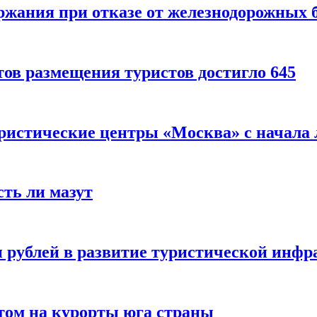
ержания при отказе от железнодорожных 
ов размещения туристов достигло 645
уристические центры «Москва» с начала 
сть ли мазут
 рублей в развитие туристической инфра
етом на курорты юга страны