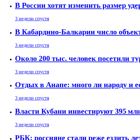
В России хотят изменить размер уд
3 недели спустя
В Кабардино-Балкарии число объект
3 недели спустя
Около 200 тыс. человек посетили т
3 недели спустя
Отдых в Анапе: много ли народу и е
3 недели спустя
Власти Кубани инвестируют 395 млн
3 недели спустя
РБК: россияне стали реже ездить л