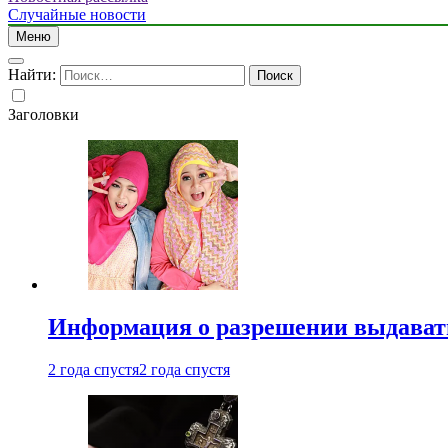
Случайные новости
Меню
Найти:
Заголовки
Информация о разрешении выдавать 
2 года спустя
2 года спустя