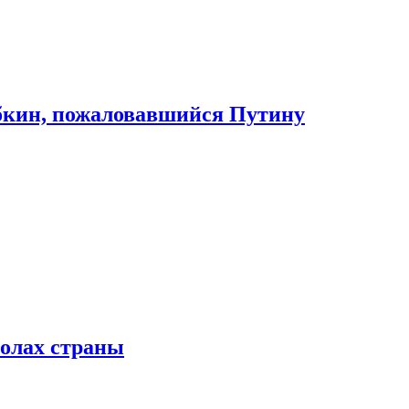
абкин, пожаловавшийся Путину
колах страны