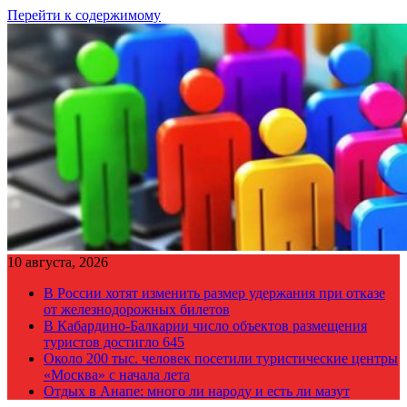
Перейти к содержимому
10 августа, 2026
В России хотят изменить размер удержания при отказе
от железнодорожных билетов
В Кабардино-Балкарии число объектов размещения
туристов достигло 645
Около 200 тыс. человек посетили туристические центры
«Москва» с начала лета
Отдых в Анапе: много ли народу и есть ли мазут