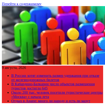
Перейти к содержимому
9 августа, 2026
В России хотят изменить размер удержания при отказе
от железнодорожных билетов
В Кабардино-Балкарии число объектов размещения
туристов достигло 645
Около 200 тыс. человек посетили туристические центры
«Москва» с начала лета
Отдых в Анапе: много ли народу и есть ли мазут