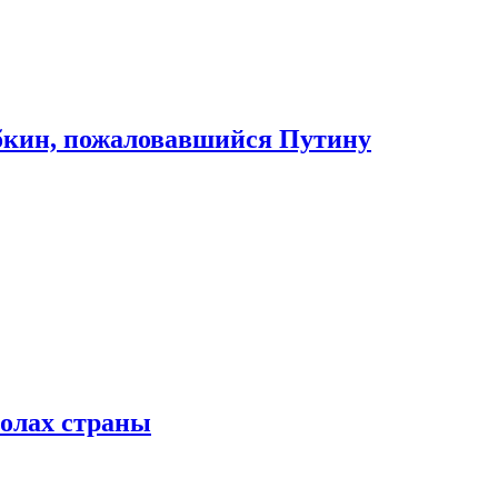
абкин, пожаловавшийся Путину
колах страны