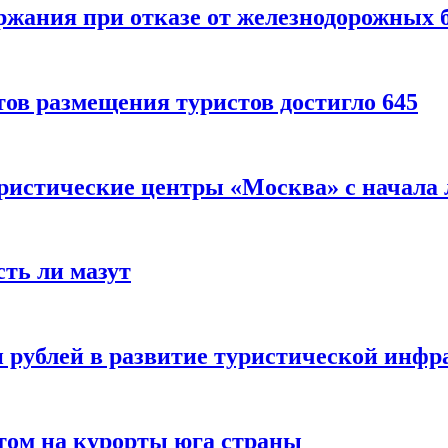
ержания при отказе от железнодорожных 
ов размещения туристов достигло 645
уристические центры «Москва» с начала 
сть ли мазут
 рублей в развитие туристической инфра
етом на курорты юга страны