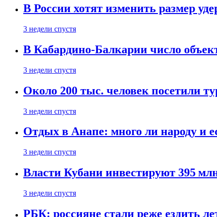
В России хотят изменить размер уд
3 недели спустя
В Кабардино-Балкарии число объект
3 недели спустя
Около 200 тыс. человек посетили т
3 недели спустя
Отдых в Анапе: много ли народу и е
3 недели спустя
Власти Кубани инвестируют 395 млн
3 недели спустя
РБК: россияне стали реже ездить л