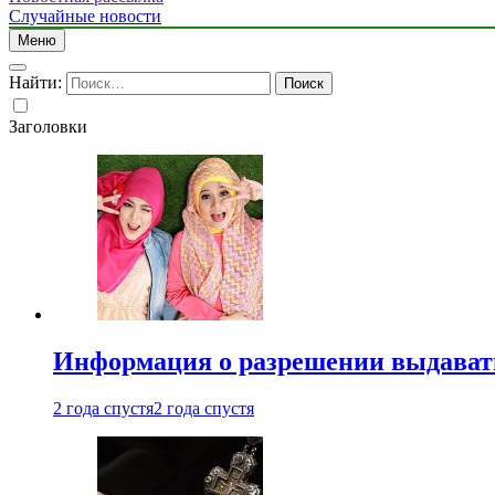
Случайные новости
Меню
Найти:
Заголовки
Информация о разрешении выдавать 
2 года спустя
2 года спустя