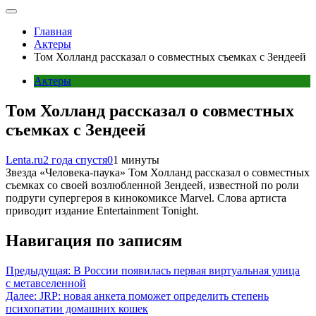
Главная
Актеры
Том Холланд рассказал о совместных съемках с Зендеей
Актеры
Том Холланд рассказал о совместных
съемках с Зендеей
Lenta.ru
2 года спустя
0
1 минуты
Звезда «Человека-паука» Том Холланд рассказал о совместных
съемках со своей возлюбленной Зендеей, известной по роли
подруги супергероя в кинокомиксе Marvel. Слова артиста
приводит издание Entertainment Tonight.
Навигация по записям
Предыдущая:
В России появилась первая виртуальная улица
с метавселенной
Далее:
JRP: новая анкета поможет определить степень
психопатии домашних кошек