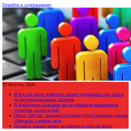
Перейти к содержимому
10 августа, 2026
В России хотят изменить размер удержания при отказе
от железнодорожных билетов
В Кабардино-Балкарии число объектов размещения
туристов достигло 645
Около 200 тыс. человек посетили туристические центры
«Москва» с начала лета
Отдых в Анапе: много ли народу и есть ли мазут