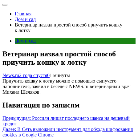
Главная
Дом и сад
Ветеринар назвал простой способ приучить кошку
к лотку
Дом и сад
Ветеринар назвал простой способ
приучить кошку к лотку
News.ru
2 года спустя
0
1 минуты
Приучить кошку к лотку можно с помощью сыпучего
наполнителя, заявил в беседе с NEWS.ru ветеринарный врач
Михаил Шеляков.
Навигация по записям
Предыдущая:
Россиян лишат последнего шанса на дешевый
кредит
Далее:
В Сеть выложили инструмент для обхода шифрования
cookies в Google Chrome