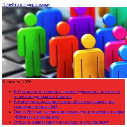
Перейти к содержимому
6 августа, 2026
В России хотят изменить размер удержания при отказе
от железнодорожных билетов
В Кабардино-Балкарии число объектов размещения
туристов достигло 645
Около 200 тыс. человек посетили туристические центры
«Москва» с начала лета
Отдых в Анапе: много ли народу и есть ли мазут