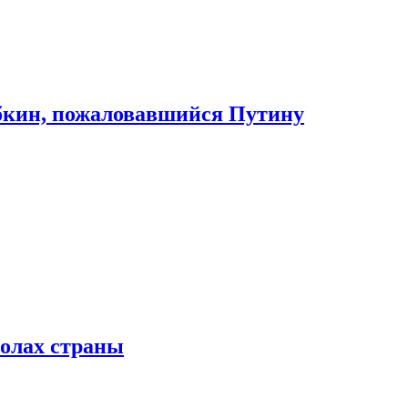
абкин, пожаловавшийся Путину
колах страны