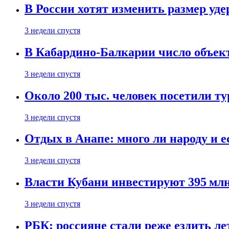
В России хотят изменить размер уд
3 недели спустя
В Кабардино-Балкарии число объект
3 недели спустя
Около 200 тыс. человек посетили т
3 недели спустя
Отдых в Анапе: много ли народу и е
3 недели спустя
Власти Кубани инвестируют 395 млн
3 недели спустя
РБК: россияне стали реже ездить л