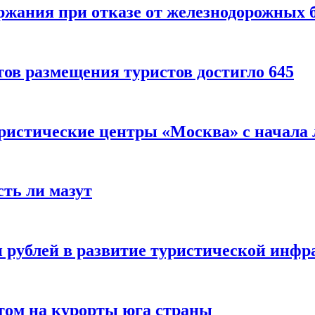
ержания при отказе от железнодорожных 
ов размещения туристов достигло 645
уристические центры «Москва» с начала 
сть ли мазут
 рублей в развитие туристической инфра
етом на курорты юга страны