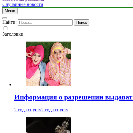
Случайные новости
Меню
Найти:
Заголовки
Информация о разрешении выдавать 
2 года спустя
2 года спустя