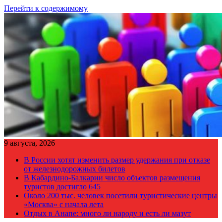
Перейти к содержимому
9 августа, 2026
В России хотят изменить размер удержания при отказе
от железнодорожных билетов
В Кабардино-Балкарии число объектов размещения
туристов достигло 645
Около 200 тыс. человек посетили туристические центры
«Москва» с начала лета
Отдых в Анапе: много ли народу и есть ли мазут