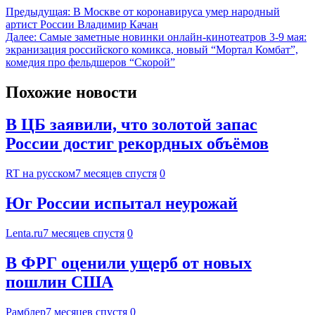
Предыдущая:
В Москве от коронавируса умер народный
артист России Владимир Качан
Далее:
Самые заметные новинки онлайн-кинотеатров 3-9 мая:
экранизация российского комикса, новый “Мортал Комбат”,
комедия про фельдшеров “Скорой”
Похожие новости
В ЦБ заявили, что золотой запас
России достиг рекордных объёмов
RT на русском
7 месяцев спустя
0
Юг России испытал неурожай
Lenta.ru
7 месяцев спустя
0
В ФРГ оценили ущерб от новых
пошлин США
Рамблер
7 месяцев спустя
0