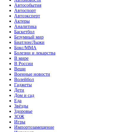
Автособытия
Автоспорт
Автоэксперт
Актеры
Аналитика
Баскетбол
Безумный мир
Биатлон/Лыжи
Бокс/MMA
Болезни и лекарства
В мире
В России
Вещи
Военные новости
Волейбол
Гаджеты
Дети
Дом и сад
Еда
Звёзды
Здоровье
ЗОЖ
Игры
Импортозамещение