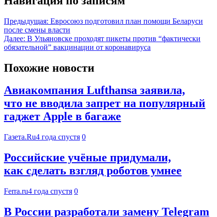
Навигация по записям
Предыдущая:
Евросоюз подготовил план помощи Беларуси
после смены власти
Далее:
В Ульяновске проходят пикеты против “фактически
обязательной” вакцинации от коронавируса
Похожие новости
Авиакомпания Lufthansa заявила,
что не вводила запрет на популярный
гаджет Apple в багаже
Газета.Ru
4 года спустя
0
Российские учёные придумали,
как сделать взгляд роботов умнее
Ferra.ru
4 года спустя
0
В России разработали замену Telegram