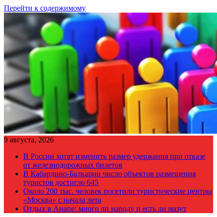
Перейти к содержимому
9 августа, 2026
В России хотят изменить размер удержания при отказе
от железнодорожных билетов
В Кабардино-Балкарии число объектов размещения
туристов достигло 645
Около 200 тыс. человек посетили туристические центры
«Москва» с начала лета
Отдых в Анапе: много ли народу и есть ли мазут