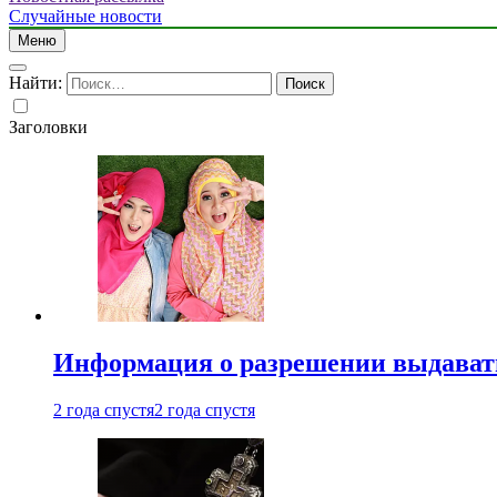
Случайные новости
Меню
Найти:
Заголовки
Информация о разрешении выдавать 
2 года спустя
2 года спустя