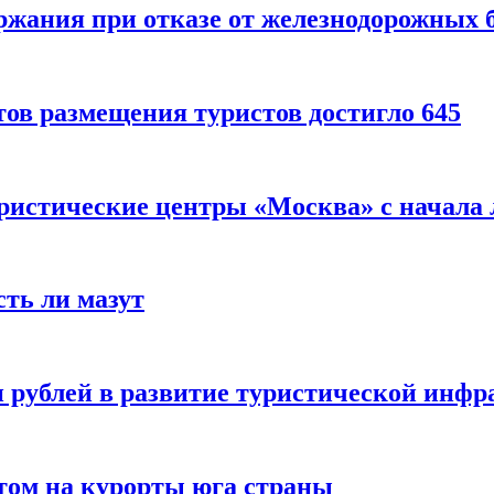
ержания при отказе от железнодорожных 
ов размещения туристов достигло 645
уристические центры «Москва» с начала 
сть ли мазут
 рублей в развитие туристической инфра
етом на курорты юга страны