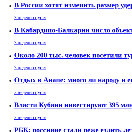
В России хотят изменить размер уд
3 недели спустя
В Кабардино-Балкарии число объект
3 недели спустя
Около 200 тыс. человек посетили т
3 недели спустя
Отдых в Анапе: много ли народу и е
3 недели спустя
Власти Кубани инвестируют 395 млн
3 недели спустя
РБК: россияне стали реже ездить л