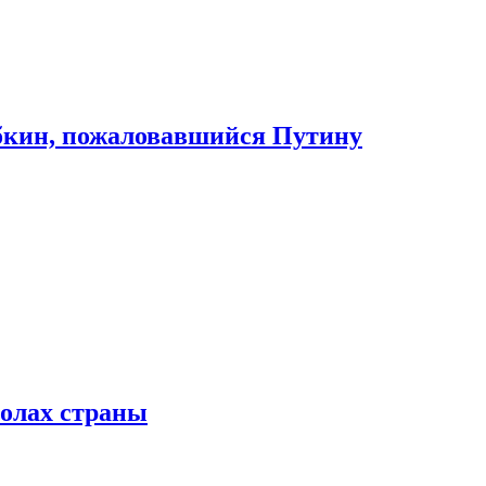
абкин, пожаловавшийся Путину
колах страны