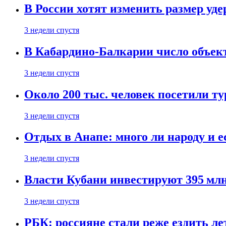
В России хотят изменить размер уд
3 недели спустя
В Кабардино-Балкарии число объект
3 недели спустя
Около 200 тыс. человек посетили т
3 недели спустя
Отдых в Анапе: много ли народу и е
3 недели спустя
Власти Кубани инвестируют 395 млн
3 недели спустя
РБК: россияне стали реже ездить л