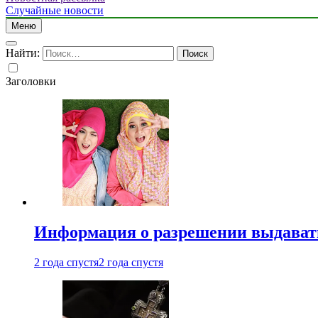
Случайные новости
Меню
Найти:
Заголовки
Информация о разрешении выдавать 
2 года спустя
2 года спустя