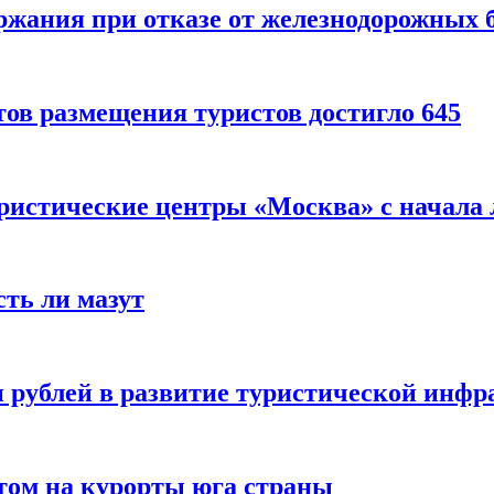
ержания при отказе от железнодорожных 
ов размещения туристов достигло 645
уристические центры «Москва» с начала 
сть ли мазут
 рублей в развитие туристической инфра
етом на курорты юга страны