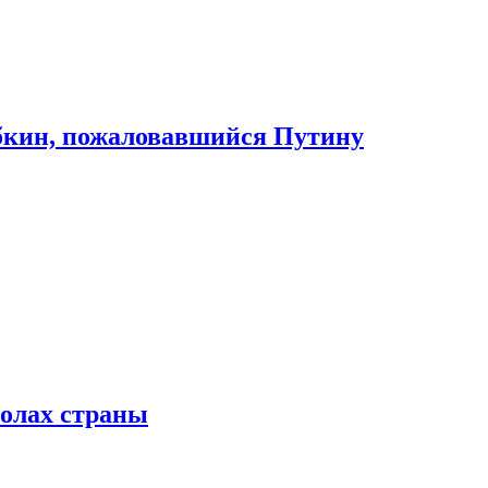
абкин, пожаловавшийся Путину
колах страны