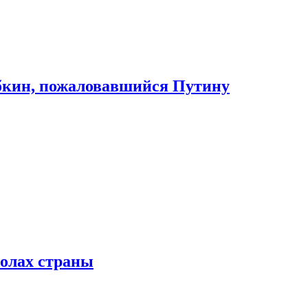
абкин, пожаловавшийся Путину
колах страны