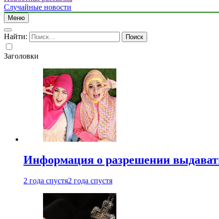
Случайные новости
Меню
Найти:
Заголовки
Информация о разрешении выдавать 
2 года спустя
2 года спустя