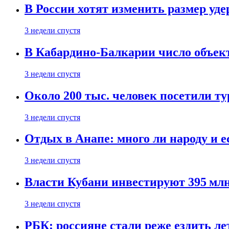
В России хотят изменить размер уд
3 недели спустя
В Кабардино-Балкарии число объект
3 недели спустя
Около 200 тыс. человек посетили т
3 недели спустя
Отдых в Анапе: много ли народу и е
3 недели спустя
Власти Кубани инвестируют 395 млн
3 недели спустя
РБК: россияне стали реже ездить л