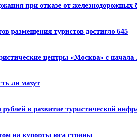
ержания при отказе от железнодорожных 
ов размещения туристов достигло 645
уристические центры «Москва» с начала 
сть ли мазут
 рублей в развитие туристической инфра
етом на курорты юга страны