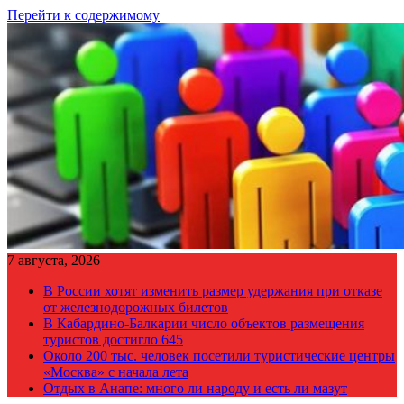
Перейти к содержимому
7 августа, 2026
В России хотят изменить размер удержания при отказе
от железнодорожных билетов
В Кабардино-Балкарии число объектов размещения
туристов достигло 645
Около 200 тыс. человек посетили туристические центры
«Москва» с начала лета
Отдых в Анапе: много ли народу и есть ли мазут