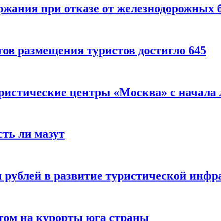
ержания при отказе от железнодорожных 
ов размещения туристов достигло 645
уристические центры «Москва» с начала 
сть ли мазут
 рублей в развитие туристической инфра
етом на курорты юга страны