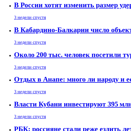
В России хотят изменить размер уд
3 недели спустя
В Кабардино-Балкарии число объект
3 недели спустя
Около 200 тыс. человек посетили т
3 недели спустя
Отдых в Анапе: много ли народу и е
3 недели спустя
Власти Кубани инвестируют 395 млн
3 недели спустя
РБК: россияне стали реже ездить л