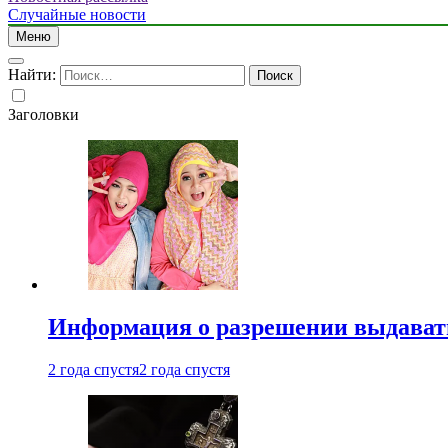
Случайные новости
Меню
Найти:
Заголовки
Информация о разрешении выдавать 
2 года спустя
2 года спустя