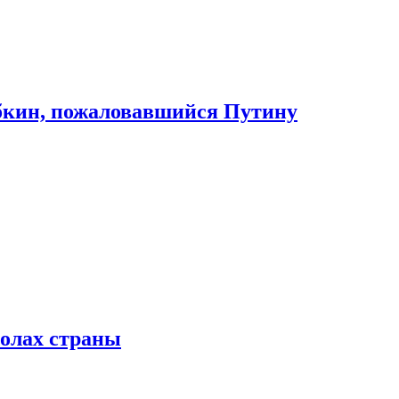
абкин, пожаловавшийся Путину
колах страны