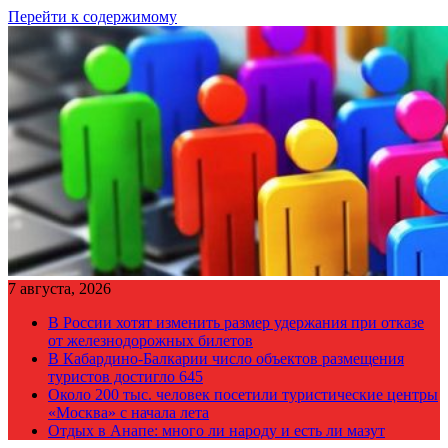
Перейти к содержимому
7 августа, 2026
В России хотят изменить размер удержания при отказе
от железнодорожных билетов
В Кабардино-Балкарии число объектов размещения
туристов достигло 645
Около 200 тыс. человек посетили туристические центры
«Москва» с начала лета
Отдых в Анапе: много ли народу и есть ли мазут