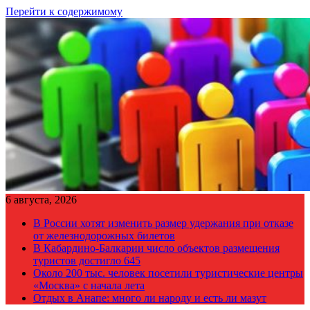
Перейти к содержимому
6 августа, 2026
В России хотят изменить размер удержания при отказе
от железнодорожных билетов
В Кабардино-Балкарии число объектов размещения
туристов достигло 645
Около 200 тыс. человек посетили туристические центры
«Москва» с начала лета
Отдых в Анапе: много ли народу и есть ли мазут