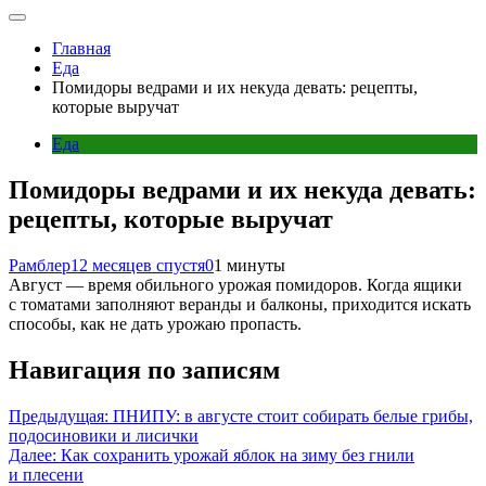
Главная
Еда
Помидоры ведрами и их некуда девать: рецепты,
которые выручат
Еда
Помидоры ведрами и их некуда девать:
рецепты, которые выручат
Рамблер
12 месяцев спустя
0
1 минуты
Август — время обильного урожая помидоров. Когда ящики
с томатами заполняют веранды и балконы, приходится искать
способы, как не дать урожаю пропасть.
Навигация по записям
Предыдущая:
ПНИПУ: в августе стоит собирать белые грибы,
подосиновики и лисички
Далее:
Как сохранить урожай яблок на зиму без гнили
и плесени