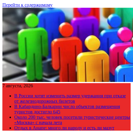
Перейти к содержимому
7 августа, 2026
В России хотят изменить размер удержания при отказе
от железнодорожных билетов
В Кабардино-Балкарии число объектов размещения
туристов достигло 645
Около 200 тыс. человек посетили туристические центры
«Москва» с начала лета
Отдых в Анапе: много ли народу и есть ли мазут